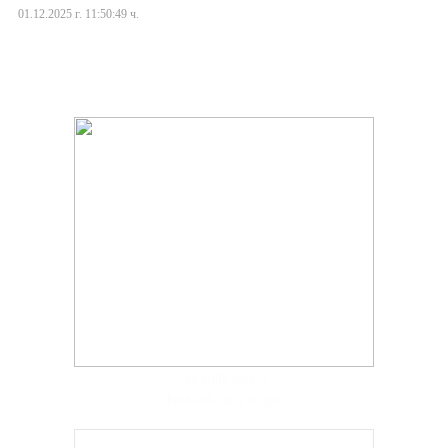
01.12.2025 г. 11:50:49 ч.
hacklink paneli
backlink satış scripti