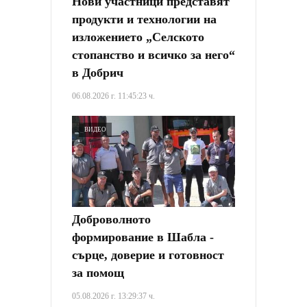
Нови участници представят
продукти и технологии на
изложението „Селското
стопанство и всичко за него“
в Добрич
06.08.2026 г. 11:45:23 ч.
ВИДЕО
Доброволното
формирование в Шабла -
сърце, доверие и готовност
за помощ
05.08.2026 г. 13:29:37 ч.