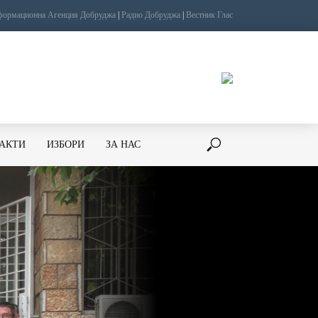
ормационна Агенция Добруджа
|
Радио Добруджа
|
Вестник Глас
ТАКТИ
ИЗБОРИ
ЗА НАС