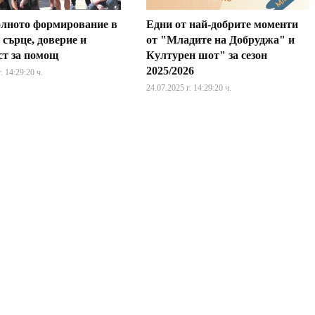
лното формирование в
Едни от най-добрите моменти
 сърце, доверие и
от "Младите на Добруджа" и
ст за помощ
Културен шот" за сезон
2025/2026
. 14:29:20 ч.
24.07.2025 г. 14:29:20 ч.