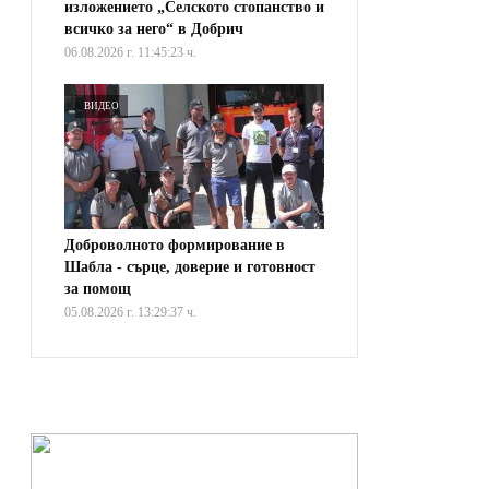
изложението „Селското стопанство и
всичко за него“ в Добрич
06.08.2026 г. 11:45:23 ч.
ВИДЕО
Доброволното формирование в
Шабла - сърце, доверие и готовност
за помощ
05.08.2026 г. 13:29:37 ч.