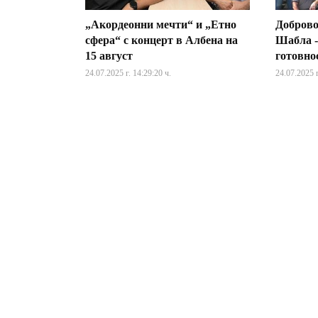
„Акордеонни мечти“ и „Етно
Доброво
сфера“ с концерт в Албена на
Шабла -
15 август
готовно
24.07.2025 г. 14:29:20 ч.
24.07.2025 г