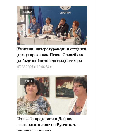
ВИДЕО
Учители, литературоведи и студенти
дискутираха как Пенчо Славейков
да бъде по-близко до младите хора
07.08.2026 г. 10:06:54 ч.
ВИДЕО
Изложба представя в Добрич
непознатото лице на Русенската
живописна школа