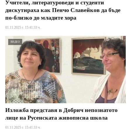
Учители, литературоведи и студенти
дискутираха как Пенчо Славейков да бъде
по-близко до младите хора
01.11.2025 г. 15:41:33 ч.
ВИДЕО
Изложба представя в Добрич непознатото
лице на Русенската живописна школа
01.11.2025 г. 15:41:33 ч.