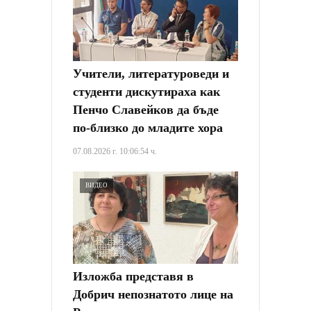
Учители, литературоведи и
студенти дискутираха как
Пенчо Славейков да бъде
по-близко до младите хора
07.08.2026 г. 10:06:54 ч.
ВИДЕО
Изложба представя в
Добрич непознатото лице на