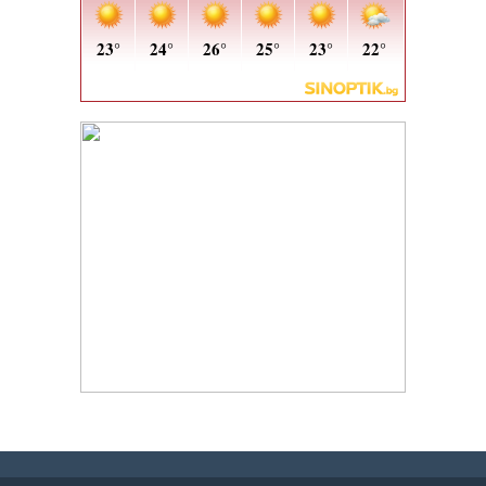
h
h
h
h
h
h
h
h
h
h
i
i
h
h
h
h
h
h
h
h
h
h
h
h
t
t
t
t
o
o
s
s
j
j
j
j
有
有
w
w
汽
汽
t
c
j
j
c
c
t
t
t
c
t
t
爱
爱
c
c
w
w
j
j
j
j
t
t
j
j
t
c
c
c
t
t
t
c
t
c
汽
汽
j
j
j
j
j
j
c
c
j
j
j
j
j
j