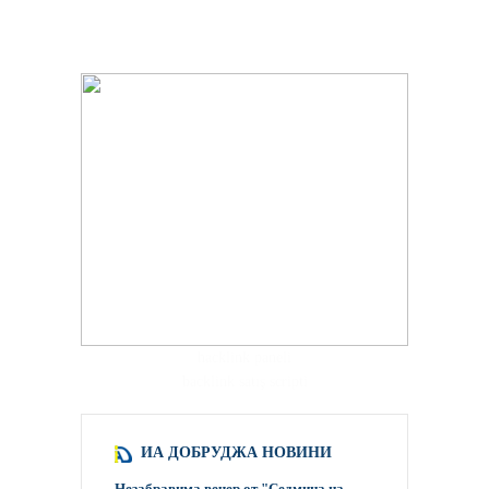
hacklink paneli
backlink satış scripti
ИА ДОБРУДЖА НОВИНИ
Незабравима вечер от "Седмица на