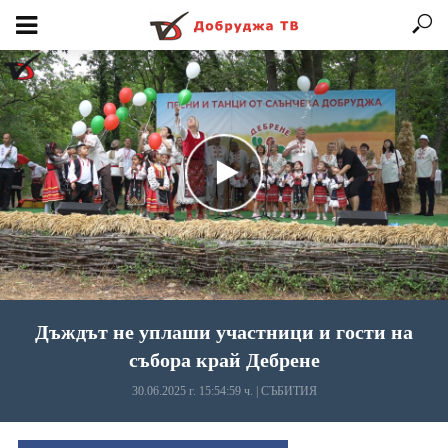
Дъждът не уплаши участници и гости на
събора край Дебрене
30.06.2025 г. 15:54:59 ч.
|
СЪБИТИЯ