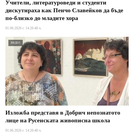
Учители, литературоведи и студенти
дискутираха как Пенчо Славейков да бъде
по-близко до младите хора
01.06.2026 г. 14:26:40 ч.
ВИДЕО
Изложба представя в Добрич непознатото
лице на Русенската живописна школа
01.06.2026 г. 14:26:40 ч.