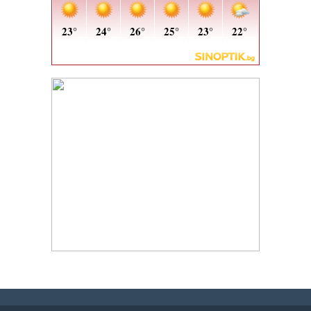
h
h
h
h
h
h
h
h
h
h
i
i
h
h
h
h
h
h
h
h
h
h
h
h
t
t
t
t
o
o
s
s
j
j
j
j
有
有
w
w
汽
汽
t
c
j
j
c
c
t
t
t
c
t
t
爱
爱
c
c
w
w
j
j
j
j
t
t
j
j
t
c
c
c
t
t
t
c
t
c
汽
汽
j
j
j
j
j
j
c
c
j
j
j
j
j
j