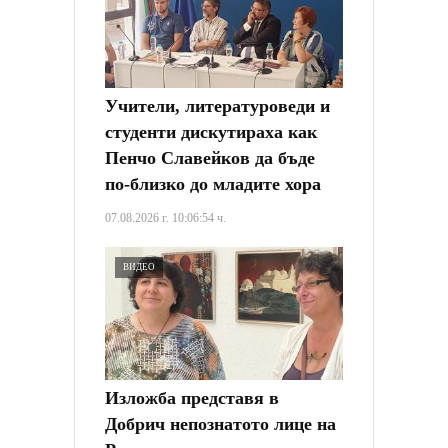
Учители, литературоведи и
студенти дискутираха как
Пенчо Славейков да бъде
по-близко до младите хора
07.08.2026 г. 10:06:54 ч.
ВИДЕО
Изложба представя в
Добрич непознатото лице на