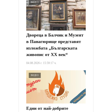
ВИДЕО
Двореца в Балчик и Музеят
в Панагюрище представят
изложбата „Българската
живопис от XX век“
04.08.2026 г. 15:59:17 ч.
ВИДЕО
Едни от най-добрите