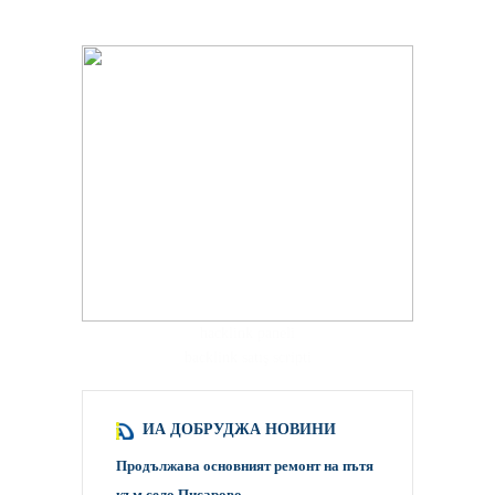
hacklink paneli
backlink satış scripti
ИА ДОБРУДЖА НОВИНИ
Продължава основният ремонт на пътя
към село Писарово