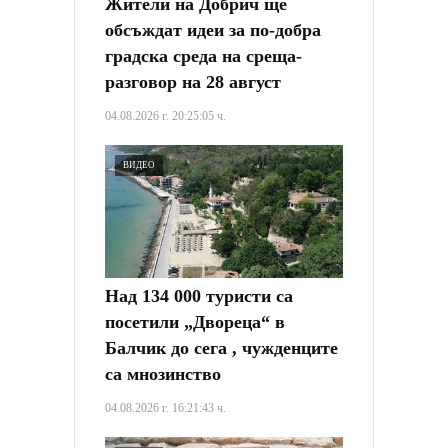
Жители на Добрич ще
обсъждат идеи за по-добра
градска среда на среща-
разговор на 28 август
04.08.2026 г. 20:25:05 ч.
ВИДЕО
Над 134 000 туристи са
посетили „Двореца“ в
Балчик до сега , чужденците
са мнозинство
04.08.2026 г. 16:21:43 ч.