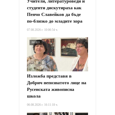
Учители, литературоведи и
студенти дискутираха как
Пенчо Славейков да бъде
по-близко до младите хора
07.08.2026 г. 10:06:54 ч.
ВИДЕО
Изложба представя в
Добрич непознатото лице на
Русенската живописна
школа
06.08.2026 г. 16:11:18 ч.