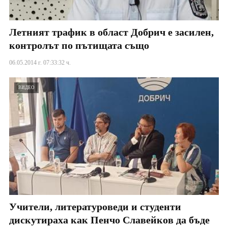
Летният трафик в област Добрич е засилен,
контролът по пътищата също
06.05.2014 г. 07:33:32 ч.
ВИДЕО
Учители, литературоведи и студенти
дискутираха как Пенчо Славейков да бъде