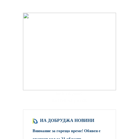
hacklink paneli
backlink satış scripti
ИА ДОБРУДЖА НОВИНИ
Внимание за горещо време! Обявен е
оранжев код за 21 области