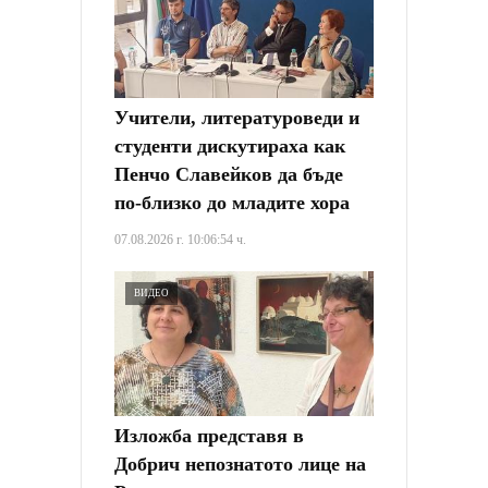
Учители, литературоведи и
студенти дискутираха как
Пенчо Славейков да бъде
по-близко до младите хора
07.08.2026 г. 10:06:54 ч.
ВИДЕО
Изложба представя в
Добрич непознатото лице на