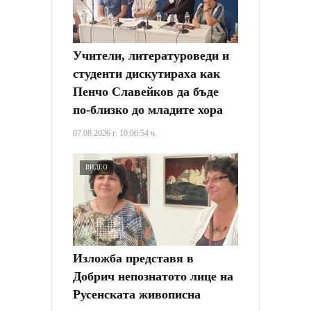
Учители, литературоведи и
студенти дискутираха как
Пенчо Славейков да бъде
по-близко до младите хора
07.08.2026 г. 10:06:54 ч.
ВИДЕО
Изложба представя в
Добрич непознатото лице на
Русенската живописна