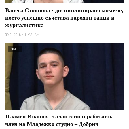
Ванеса Стоянова - дисциплинирано момиче,
което успешно съчетава народни танци и
журналистика
30.01.2018 г. 11:38:13 ч.
ВИДЕО
Пламен Иванов - талантлив и работлив,
член на Младежко студио – Добрич