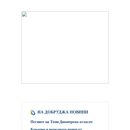
hacklink paneli
backlink satış scripti
ИА ДОБРУДЖА НОВИНИ
Песните на Тони Димитрова огласят
Каварна в поредната вечер от