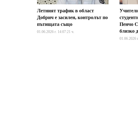
Летният трафик в област
Учители
Добрич е засилен, контролът по
студент
пътищата също
Пенчо С
близко 
01.06.2026 г. 14:07:21 ч.
01.06.2026 г