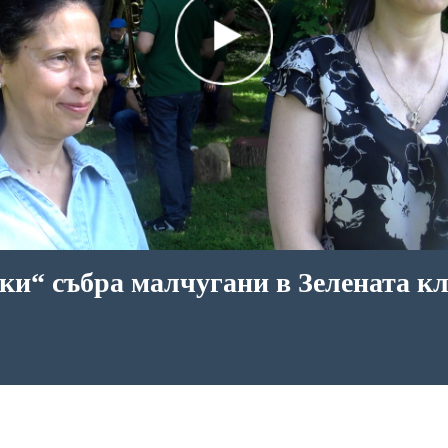
ки“ събра малчугани в Зелената кл