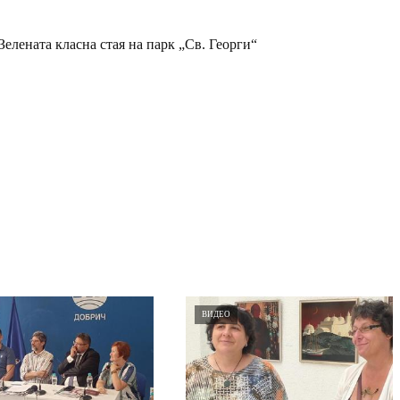
елената класна стая на парк „Св. Георги“
ВИДЕО