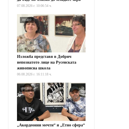
07.08.2026 г. 10:06:54 ч.
ВИДЕО
Изложба представя в Добрич
непознатото лице на Русенската
живописна школа
06.08.2026 г. 16:11:18 ч.
ВИДЕО
„Акордеонни мечти“ и „Етно сфера“