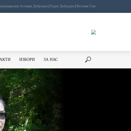
ормационна Агенция Добруджа
|
Радио Добруджа
|
Вестник Глас
ТАКТИ
ИЗБОРИ
ЗА НАС