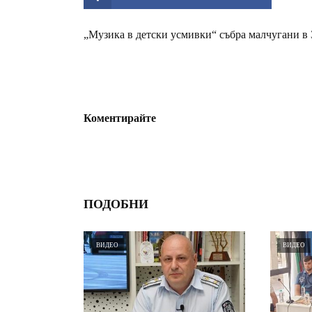
„Музика в детски усмивки“ събра малчугани в З
Коментирайте
ПОДОБНИ
ВИДЕО
ВИДЕО