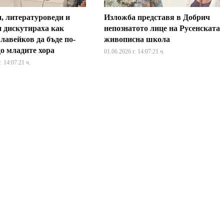
, литературоведи и
Изложба представя в Добрич
и дискутираха как
непознатото лице на Русенската
лавейков да бъде по-
живописна школа
до младите хора
01.06.2026 г. 14:07:21 ч.
. 14:07:21 ч.