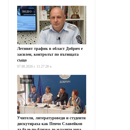
ВИДЕО
Летният трафик в област Добрич е
засилен, контролът по пътищата
също
07.08.2026 г. 11:27:28 ч.
ВИДЕО
Учители, литературоведи и студенти
дискутираха как Пенчо Славейков
да бъде по-близко до младите хора