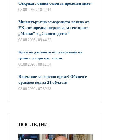
Откриха ловния сезон за прелетен дивеч
08.08.2026 / 10:42:14
Министърът на земеделието поиска от
EK извънредна подкрепа за секторите
„Мляко“ и „Свиневъдство“
08.08.2026 / 09:44:33
Край на двойното обозначаване на
цените в евро и в левове
08.08.2026 / 08:12:54
Внимание за горещо време! Обявен е
оранжев код за 21 области
08.08.2026 / 07:39:23
ПОСЛЕДНИ