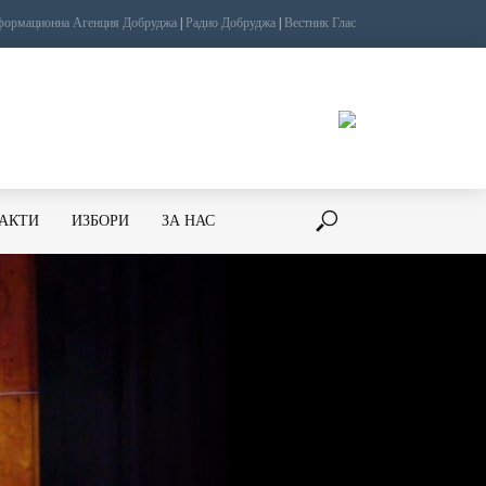
ормационна Агенция Добруджа
|
Радио Добруджа
|
Вестник Глас
ТАКТИ
ИЗБОРИ
ЗА НАС