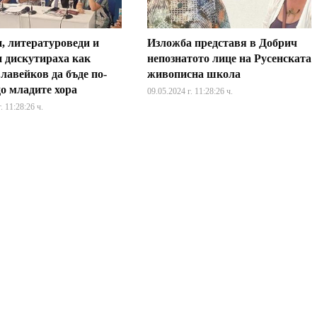
, литературоведи и
Изложба представя в Добрич
и дискутираха как
непознатото лице на Русенската
лавейков да бъде по-
живописна школа
до младите хора
09.05.2024 г. 11:28:26 ч.
. 11:28:26 ч.