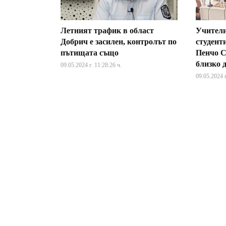
Летният трафик в област
Учители
Добрич е засилен, контролът по
студент
пътищата също
Пенчо С
близко 
09.05.2024 г. 11:28:26 ч.
09.05.2024 г