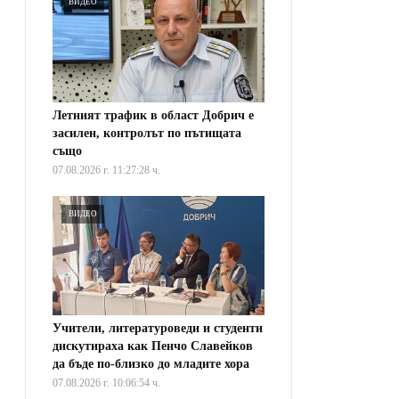
ВИДЕО
Летният трафик в област Добрич е
засилен, контролът по пътищата
също
07.08.2026 г. 11:27:28 ч.
ВИДЕО
Учители, литературоведи и студенти
дискутираха как Пенчо Славейков
да бъде по-близко до младите хора
07.08.2026 г. 10:06:54 ч.