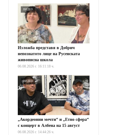
ВИДЕО
Изложба представя в Добрич
непознатото лице на Русенската
живописна школа
06.08.2026 г. 16:11:18 ч.
ВИДЕО
„Акордеонни мечти“ и „Етно сфера“
с концерт в Албена на 15 август
06.08.2026 г. 14:44:26 ч.