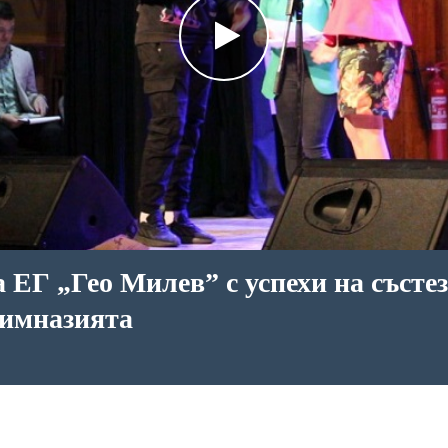
 ЕГ „Гео Милев” с успехи на състе
гимназията