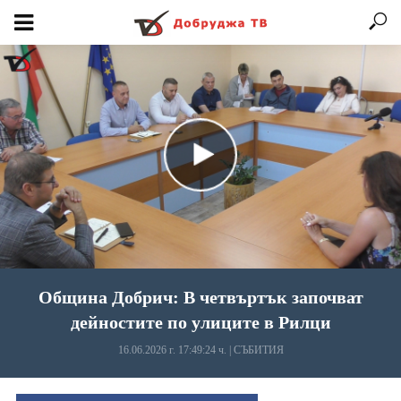
Община Добрич: В четвъртък започват
дейностите по улиците в Рилци
16.06.2026 г. 17:49:24 ч.
|
СЪБИТИЯ