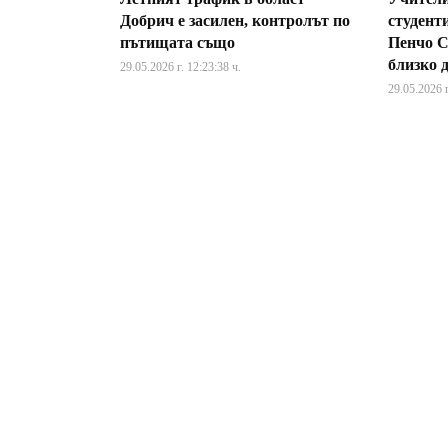
Добрич е засилен, контролът по
студент
пътищата също
Пенчо С
близко 
29.05.2026 г. 12:23:38 ч.
29.05.2026 г