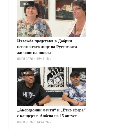
ВИДЕО
Изложба представя в Добрич
непознатото лице на Русенската
живописна школа
06.08.2026 г. 16:11:18 ч.
ВИДЕО
„Акордеонни мечти“ и „Етно сфера“
с концерт в Албена на 15 август
06.08.2026 г. 14:44:26 ч.