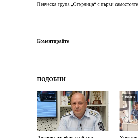
Певческа група „Огърлица“ с първи самостоят
Коментирайте
ПОДОБНИ
ВИДЕО
ВИДЕО
Летният трафик в област
Учители