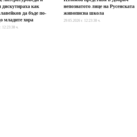
и дискутираха как
непознатото лице на Русенската
лавейков да бъде по-
живописна школа
до младите хора
29.05.2026 г. 12:23:38 ч.
. 12:23:38 ч.