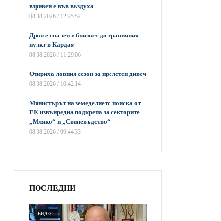
взривен е във въздуха
08.08.2026 / 12:25:52
Дрон е свален в близост до граничния
пункт в Кардам
08.08.2026 / 11:29:06
Откриха ловния сезон за прелетен дивеч
08.08.2026 / 10:42:14
Министърът на земеделието поиска от
EK извънредна подкрепа за секторите
„Мляко“ и „Свиневъдство“
08.08.2026 / 09:44:33
ПОСЛЕДНИ
ВИДЕО