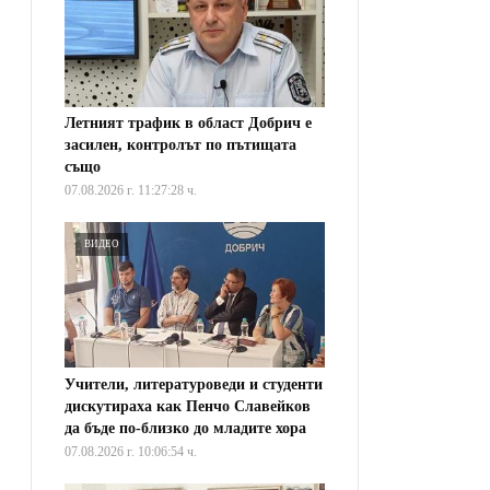
Летният трафик в област Добрич е
засилен, контролът по пътищата
също
07.08.2026 г. 11:27:28 ч.
ВИДЕО
Учители, литературоведи и студенти
дискутираха как Пенчо Славейков
да бъде по-близко до младите хора
07.08.2026 г. 10:06:54 ч.