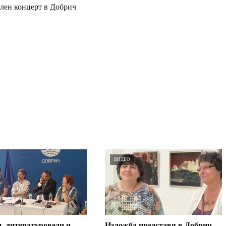
елен концерт в Добрич
ВИДЕО
, литературоведи и
Изложба представя в Добрич