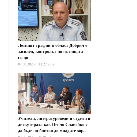
ВИДЕО
Летният трафик в област Добрич е
засилен, контролът по пътищата
също
07.08.2026 г. 11:27:28 ч.
ВИДЕО
Учители, литературоведи и студенти
дискутираха как Пенчо Славейков
да бъде по-близко до младите хора