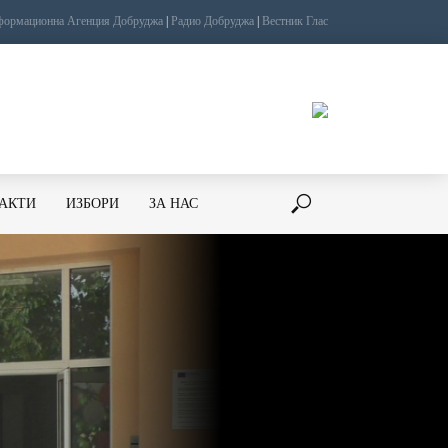
ормационна Агенция Добруджа
|
Радио Добруджа
|
Вестник Глас
ТАКТИ
ИЗБОРИ
ЗА НАС