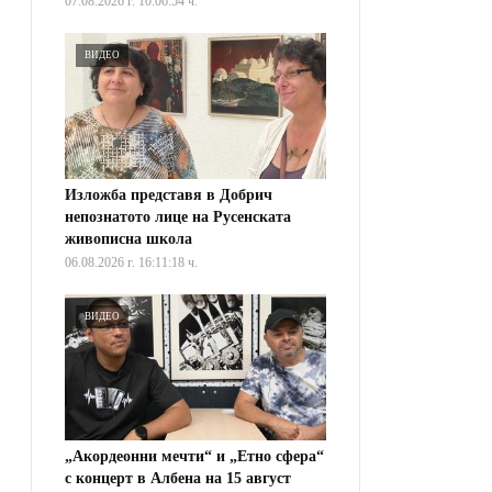
07.08.2026 г. 10:06:54 ч.
ВИДЕО
Изложба представя в Добрич
непознатото лице на Русенската
живописна школа
06.08.2026 г. 16:11:18 ч.
ВИДЕО
„Акордеонни мечти“ и „Етно сфера“
с концерт в Албена на 15 август