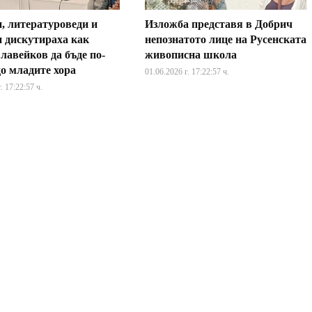
, литературоведи и
Изложба представя в Добрич
и дискутираха как
непознатото лице на Русенската
лавейков да бъде по-
живописна школа
до младите хора
01.06.2026 г. 17:22:57 ч.
. 17:22:57 ч.