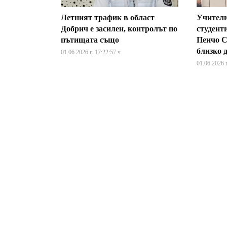
Летният трафик в област
Учители
Добрич е засилен, контролът по
студент
пътищата също
Пенчо С
близко 
01.06.2026 г. 17:22:57 ч.
01.06.2026 г