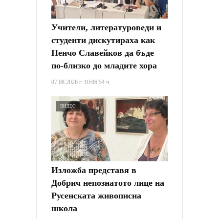
Учители, литературоведи и
студенти дискутираха как
Пенчо Славейков да бъде
по-близко до младите хора
07.08.2026 г. 10:06:54 ч.
ВИДЕО
Изложба представя в
Добрич непознатото лице на
Русенската живописна
школа