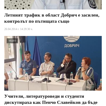
Летният трафик в област Добрич е засилен,
контролът по пътищата също
26.04.2014 г. 14:29:30 ч.
ВИДЕО
Учители, литературоведи и студенти
дискутираха как Пенчо Славейков да бъде