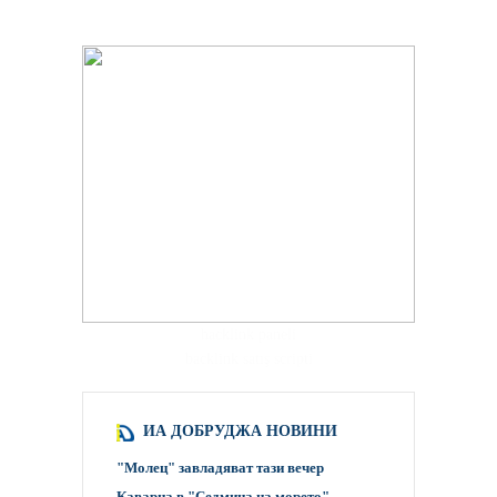
hacklink paneli
backlink satış scripti
ИА ДОБРУДЖА НОВИНИ
"Молец" завладяват тази вечер
Каварна в "Седмица на морето"