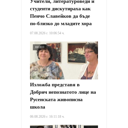
Учители, литературоведи и
студенти дискутираха как
Пенчо Славейков да бъде
по-близко до младите хора
07.08.2026 г. 10:06:54 ч.
ВИДЕО
Изложба представя в
Добрич непознатото лице на
Русенската живописна
школа
06.08.2026 г. 16:11:18 ч.