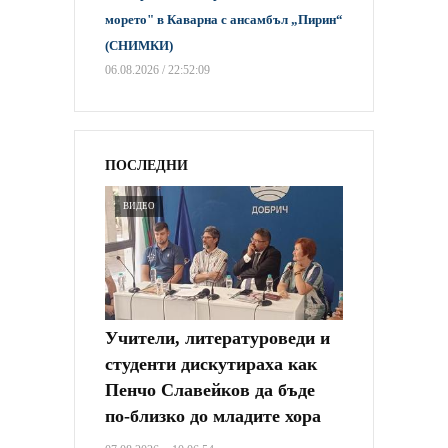
морето" в Каварна с ансамбъл „Пирин“
(СНИМКИ)
06.08.2026 / 22:52:09
ПОСЛЕДНИ
ВИДЕО
Учители, литературоведи и
студенти дискутираха как
Пенчо Славейков да бъде
по-близко до младите хора