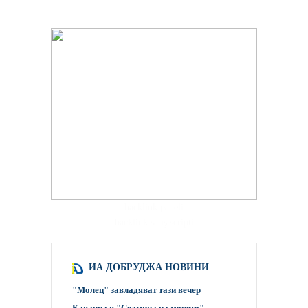
hacklink paneli
backlink satış scripti
ИА ДОБРУДЖА НОВИНИ
"Молец" завладяват тази вечер
Каварна в "Седмица на морето"