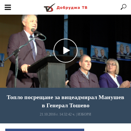
Топло посрещане за вицеадмирал Манушев
в Генерал Тошево
21.10.2016 г. 14:32:42 ч.
|
ИЗБОРИ