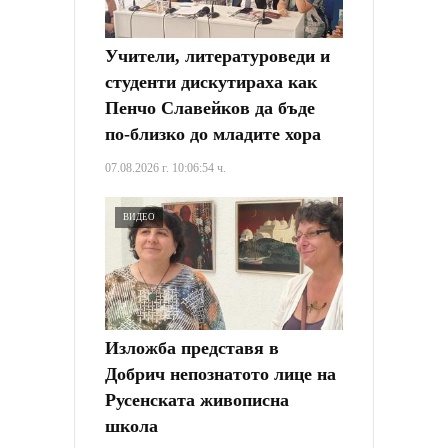
Учители, литературоведи и
студенти дискутираха как
Пенчо Славейков да бъде
по-близко до младите хора
07.08.2026 г. 10:06:54 ч.
ВИДЕО
Изложба представя в
Добрич непознатото лице на
Русенската живописна
школа