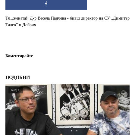
Тя...жената!: Д-р Весела Панчева - бивш директор на СУ „Димитър
Талев” в Добрич
Коментирайте
ПОДОБНИ
ВИДЕО