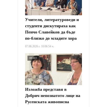
Учители, литературоведи и
студенти дискутираха как
Пенчо Славейков да бъде
по-близко до младите хора
07.08.2026 г. 10:06:54 ч.
ВИДЕО
Изложба представя в
Добрич непознатото лице на
Русенската живописна