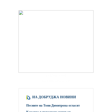
hacklink paneli
backlink satış scripti
ИА ДОБРУДЖА НОВИНИ
Песните на Тони Димитрова огласят
Каварна в поредната вечер от