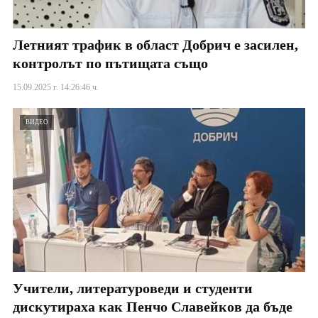
Летният трафик в област Добрич е засилен,
контролът по пътищата също
15.09.2025 г. 14:26:46 ч.
ВИДЕО
Учители, литературоведи и студенти
дискутираха как Пенчо Славейков да бъде