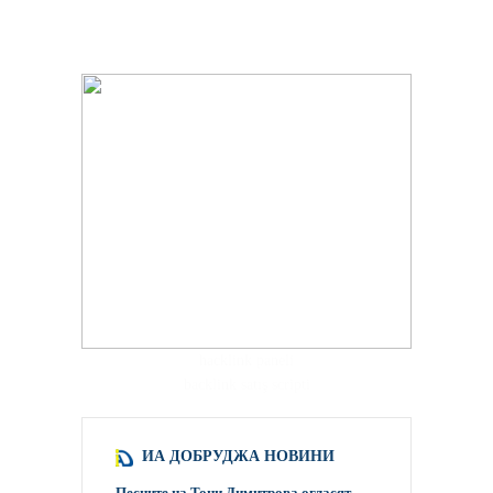
hacklink paneli
backlink satış scripti
ИА ДОБРУДЖА НОВИНИ
Песните на Тони Димитрова огласят