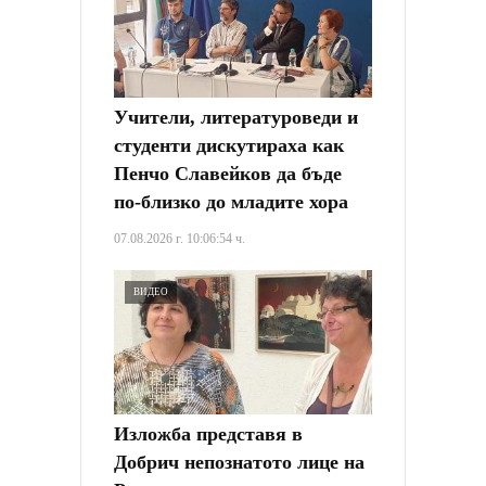
Учители, литературоведи и
студенти дискутираха как
Пенчо Славейков да бъде
по-близко до младите хора
07.08.2026 г. 10:06:54 ч.
ВИДЕО
Изложба представя в
Добрич непознатото лице на