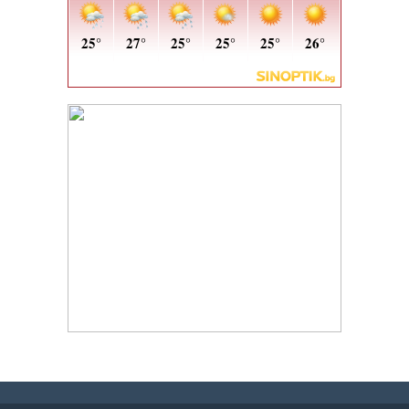
h
h
h
h
h
h
h
h
h
h
i
i
h
h
h
h
h
h
h
h
h
h
h
h
t
t
o
o
s
s
j
j
j
j
有
有
w
w
汽
汽
t
c
j
j
c
c
t
t
t
c
t
t
爱
爱
c
c
w
w
j
j
j
j
t
t
j
j
t
c
c
c
t
t
t
c
t
c
汽
汽
j
j
j
j
j
j
c
c
j
j
j
j
j
j