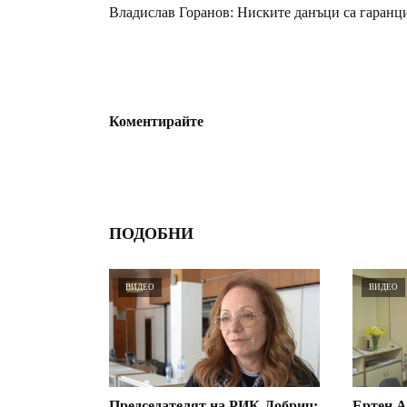
Владислав Горанов: Ниските данъци са гаранци
Коментирайте
ПОДОБНИ
ВИДЕО
ВИДЕО
Председателят на РИК-Добрич:
Ертен А