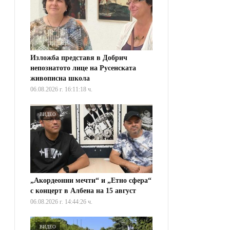
Изложба представя в Добрич
непознатото лице на Русенската
живописна школа
06.08.2026 г. 16:11:18 ч.
ВИДЕО
„Акордеонни мечти“ и „Етно сфера“
с концерт в Албена на 15 август
06.08.2026 г. 14:44:26 ч.
ВИДЕО