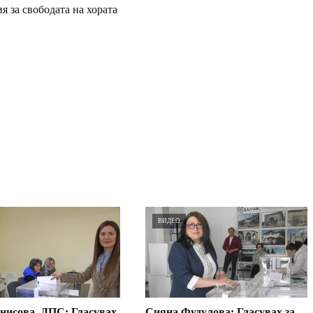
я за свободата на хората
ВИДЕО
нисова, ДПС: Гласувах
Сияна Фудулова: Гласувах за