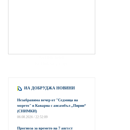
hacklink paneli
backlink satış scripti
ИА ДОБРУДЖА НОВИНИ
Незабравима вечер от "Седмица на
морето" в Каварна с ансамбъл „Пирин“
(СНИМКИ)
06.08.2026 / 22:52:09
Прогноза за времето на 7 август