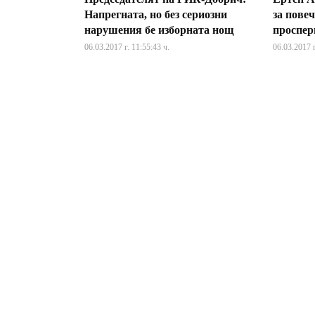
Напрегната, но без сериозни
за пове
нарушения бе изборната нощ
проспер
06.03.2017 г. 11:55:43 ч.
06.03.2017 г