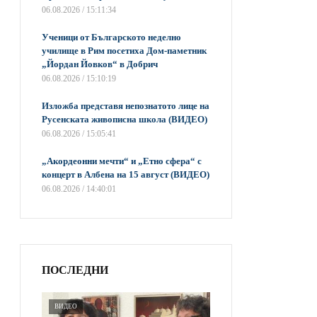
06.08.2026 / 15:11:34
Ученици от Българското неделно
училище в Рим посетиха Дом-паметник
„Йордан Йовков“ в Добрич
06.08.2026 / 15:10:19
Изложба представя непознатото лице на
Русенската живописна школа (ВИДЕО)
06.08.2026 / 15:05:41
„Акордеонни мечти“ и „Етно сфера“ с
концерт в Албена на 15 август (ВИДЕО)
06.08.2026 / 14:40:01
ПОСЛЕДНИ
ВИДЕО