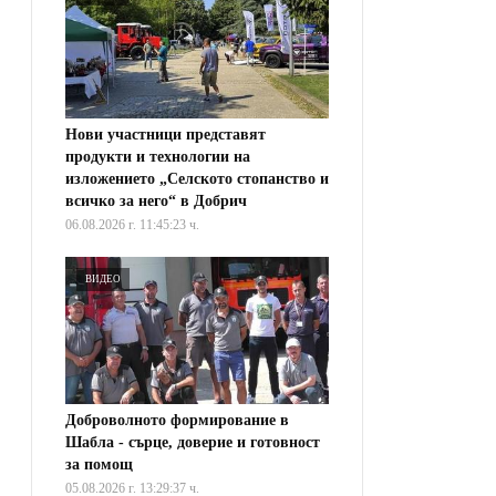
Нови участници представят
продукти и технологии на
изложението „Селското стопанство и
всичко за него“ в Добрич
06.08.2026 г. 11:45:23 ч.
ВИДЕО
Доброволното формирование в
Шабла - сърце, доверие и готовност
за помощ
05.08.2026 г. 13:29:37 ч.