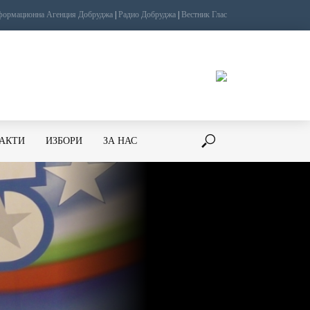
ормационна Агенция Добруджа
|
Радио Добруджа
|
Вестник Глас
ТАКТИ
ИЗБОРИ
ЗА НАС