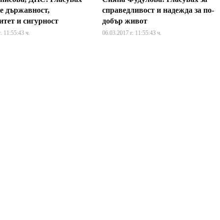
че държавност,
справедливост и надежда за по-
итет и сигурност
добър живот
. 11:55:43 ч.
06.03.2017 г. 11:55:43 ч.