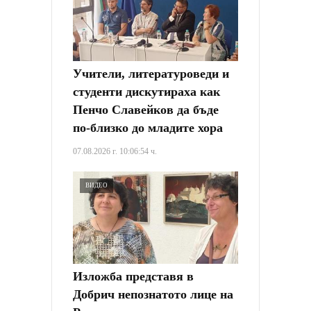
Учители, литературоведи и
студенти дискутираха как
Пенчо Славейков да бъде
по-близко до младите хора
07.08.2026 г. 10:06:54 ч.
ВИДЕО
Изложба представя в
Добрич непознатото лице на