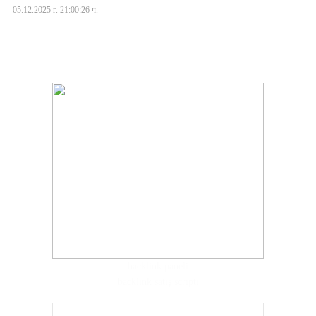
05.12.2025 г. 21:00:26 ч.
hacklink paneli
backlink satış scripti