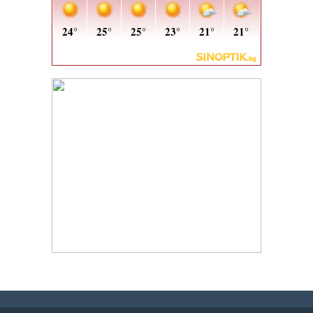
h
h
h
h
h
h
h
h
h
h
i
i
h
h
h
h
h
h
h
h
h
h
h
h
t
t
t
t
o
o
s
s
有
有
w
w
汽
汽
t
c
j
j
c
c
t
t
t
c
t
t
爱
爱
w
w
j
j
t
t
t
c
t
t
t
c
t
c
汽
汽
j
j
j
j
j
j
j
j