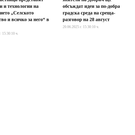
и и технологии на
обсъждат идеи за по-добра
ието „Селското
градска среда на среща-
во и всичко за него“ в
разговор на 28 август
20.06.2025 г. 15:30:10 ч.
. 15:30:10 ч.