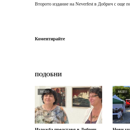
Второто издание на Neverfest в Добрич с още п
Коментирайте
ПОДОБНИ
ВИДЕО
ВИДЕО
Изложба представя в Добрич
Нови уч