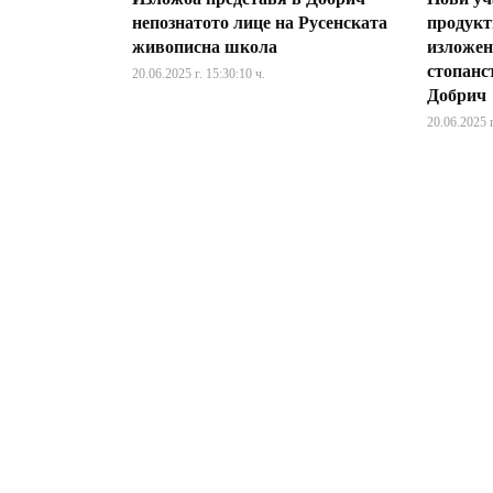
непознатото лице на Русенската
продукт
живописна школа
изложен
стопанст
20.06.2025 г. 15:30:10 ч.
Добрич
20.06.2025 г