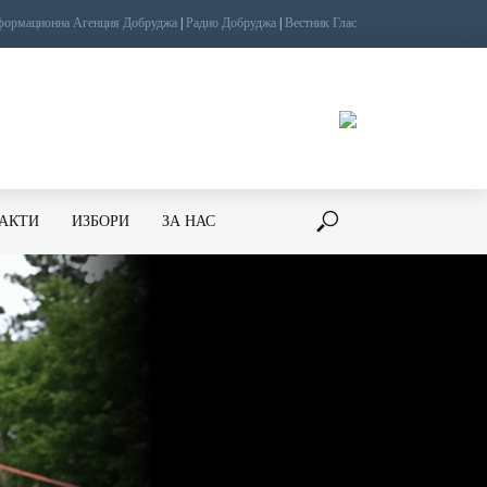
ормационна Агенция Добруджа
|
Радио Добруджа
|
Вестник Глас
ТАКТИ
ИЗБОРИ
ЗА НАС