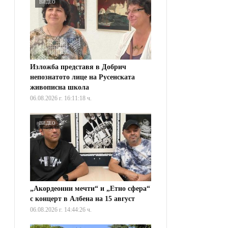
ВИДЕО
Изложба представя в Добрич
непознатото лице на Русенската
живописна школа
06.08.2026 г. 16:11:18 ч.
ВИДЕО
„Акордеонни мечти“ и „Етно сфера“
с концерт в Албена на 15 август
06.08.2026 г. 14:44:26 ч.