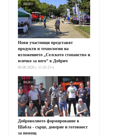
ВИДЕО
Нови участници представят
продукти и технологии на
изложението „Селското стопанство и
всичко за него“ в Добрич
06.08.2026 г. 11:45:23 ч.
ВИДЕО
Доброволното формирование в
Шабла - сърце, доверие и готовност
за помощ