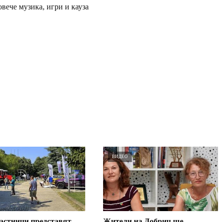
овече музика, игри и кауза
ВИДЕО
астници представят
Жители на Добрич ще