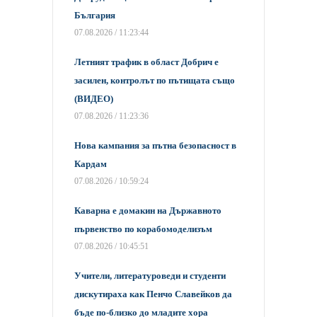
България
07.08.2026 / 11:23:44
Летният трафик в област Добрич е
засилен, контролът по пътищата също
(ВИДЕО)
07.08.2026 / 11:23:36
Нова кампания за пътна безопасност в
Кардам
07.08.2026 / 10:59:24
​Каварна е домакин на Държавното
първенство по корабомоделизъм
07.08.2026 / 10:45:51
Учители, литературоведи и студенти
дискутираха как Пенчо Славейков да
бъде по-близко до младите хора