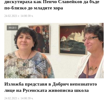
дискутираха как Пенчо Славейков да бъде
по-близко до младите хора
24.02.2021 г. 14:00:39 ч.
ВИДЕО
Изложба представя в Добрич непознатото
лице на Русенската живописна школа
24.02.2021 г. 14:00:39 ч.