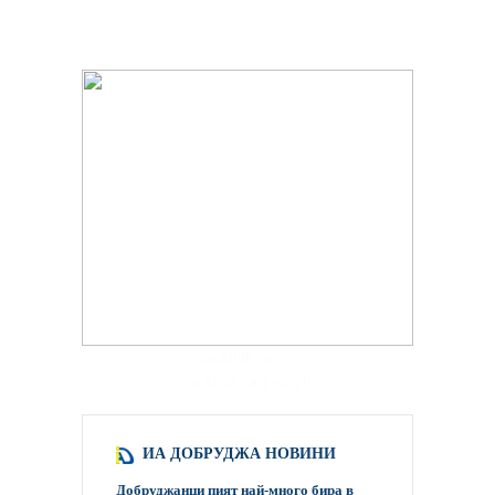
hacklink paneli
backlink satış scripti
ИА ДОБРУДЖА НОВИНИ
Добруджанци пият най-много бира в