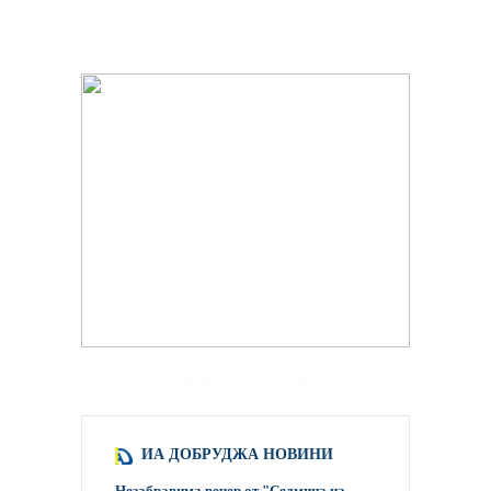
hacklink paneli
backlink satış scripti
ИА ДОБРУДЖА НОВИНИ
Незабравима вечер от "Седмица на