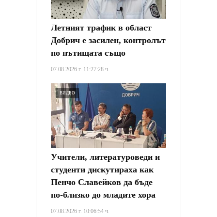
Летният трафик в област
Добрич е засилен, контролът
по пътищата също
07.08.2026 г. 11:27:28 ч.
ВИДЕО
Учители, литературоведи и
студенти дискутираха как
Пенчо Славейков да бъде
по-близко до младите хора
07.08.2026 г. 10:06:54 ч.