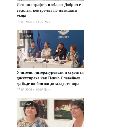
Летният трафик в област Добрич е
засилен, контролът по пътищата
също
07.08.2026 г. 11:27:28 ч.
ВИДЕО
Учители, литературоведи и студенти
дискутираха как Пенчо Славейков
да бъде по-близко до младите хора
07.08.2026 г. 10:06:54 ч.
ВИДЕО