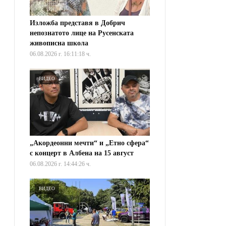
Изложба представя в Добрич
непознатото лице на Русенската
живописна школа
06.08.2026 г. 16:11:18 ч.
ВИДЕО
„Акордеонни мечти“ и „Етно сфера“
с концерт в Албена на 15 август
06.08.2026 г. 14:44:26 ч.
ВИДЕО