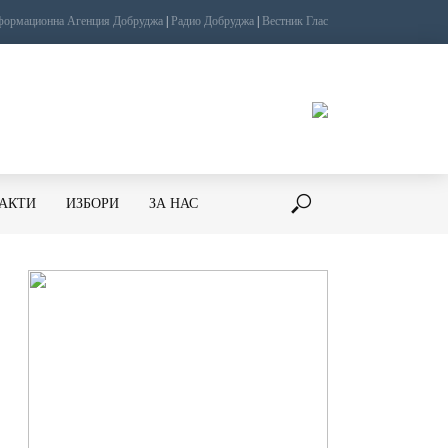
ормационна Агенция Добруджа
|
Радио Добруджа
|
Вестник Глас
ТАКТИ
ИЗБОРИ
ЗА НАС