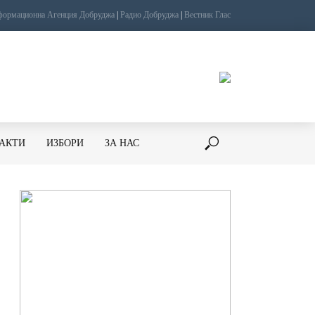
ормационна Агенция Добруджа
|
Радио Добруджа
|
Вестник Глас
ТАКТИ
ИЗБОРИ
ЗА НАС