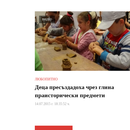
ВИДЕО
ЛЮБОПИТНО
Деца пресъздадоха чрез глина
праисторически предмети
14.07.2015 г. 18:35:52 ч.