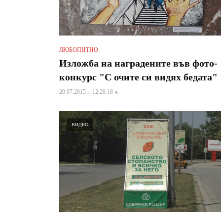
ЛЮБОПИТНО
Изложба на наградените във фото-
конкурс "С очите си видях бедата"
20.07.2015 г. 12:20:18 ч.
ВИДЕО