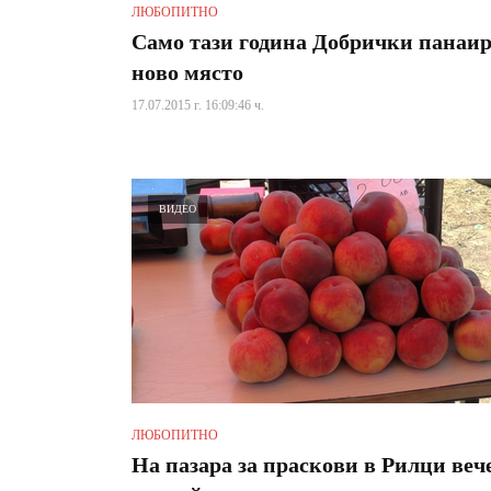
ЛЮБОПИТНО
Само тази година Добрички панаир
ново място
17.07.2015 г. 16:09:46 ч.
ВИДЕО
ЛЮБОПИТНО
На пазара за праскови в Рилци вече