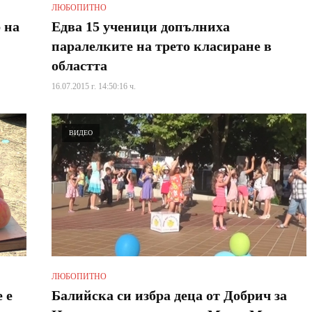
ЛЮБОПИТНО
 на
Едва 15 ученици допълниха
паралелките на трето класиране в
областта
16.07.2015 г. 14:50:16 ч.
ВИДЕО
ЛЮБОПИТНО
 е
Балийска си избра деца от Добрич за