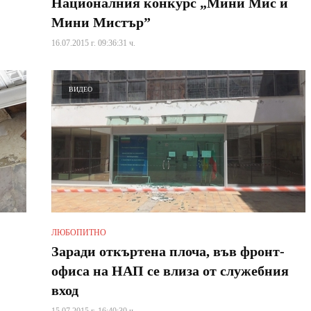
Националния конкурс „Мини Мис и
Мини Мистър”
16.07.2015 г. 09:36:31 ч.
ВИДЕО
ЛЮБОПИТНО
Заради откъртена плоча, във фронт-
офиса на НАП се влиза от служебния
вход
15.07.2015 г. 16:40:30 ч.