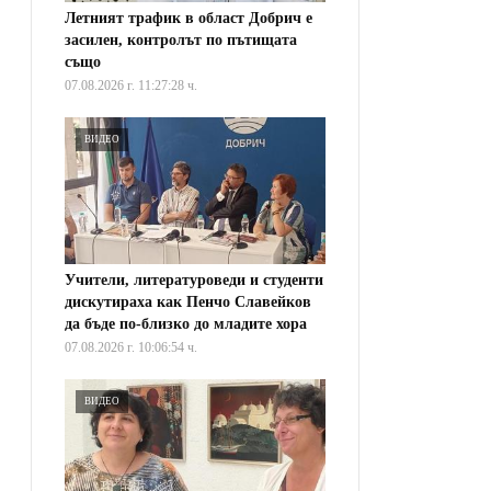
Летният трафик в област Добрич е
засилен, контролът по пътищата
също
07.08.2026 г. 11:27:28 ч.
ВИДЕО
Учители, литературоведи и студенти
дискутираха как Пенчо Славейков
да бъде по-близко до младите хора
07.08.2026 г. 10:06:54 ч.
ВИДЕО