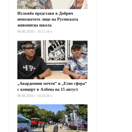
Изложба представя в Добрич
непознатото лице на Русенската
живописна школа
06.08.2026 г. 16:11:18 ч.
ВИДЕО
„Акордеонни мечти“ и „Етно сфера“
с концерт в Албена на 15 август
06.08.2026 г. 14:44:26 ч.
ВИДЕО