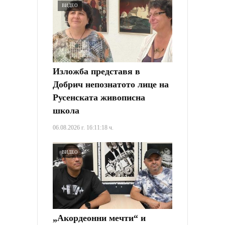
ВИДЕО
Изложба представя в
Добрич непознатото лице на
Русенската живописна
школа
06.08.2026 г. 16:11:18 ч.
ВИДЕО
„Акордеонни мечти“ и