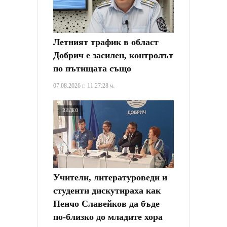
Летният трафик в област
Добрич е засилен, контролът
по пътищата също
07.08.2026 г. 11:27:28 ч.
ВИДЕО
Учители, литературоведи и
студенти дискутираха как
Пенчо Славейков да бъде
по-близко до младите хора