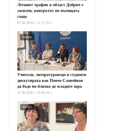
Летният трафик в област Добрич е
засилен, контролът по пътищата
също
07.08.2026 г. 11:27:28 ч.
ВИДЕО
Учители, литературоведи и студенти
дискутираха как Пенчо Славейков
да бъде по-близко до младите хора
07.08.2026 г. 10:06:54 ч.
ВИДЕО