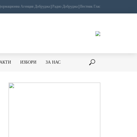
ормационна Агенция Добруджа
|
Радио Добруджа
|
Вестник Глас
ТАКТИ
ИЗБОРИ
ЗА НАС