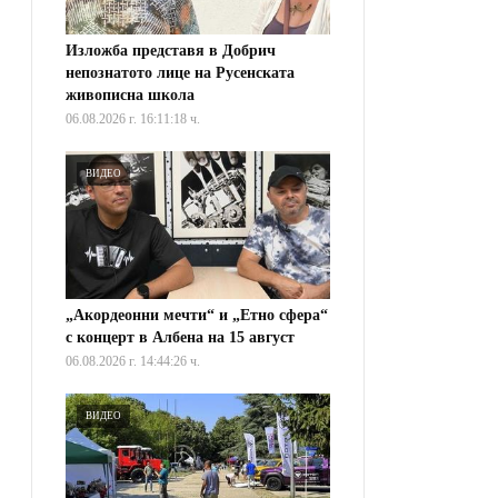
Изложба представя в Добрич
непознатото лице на Русенската
живописна школа
06.08.2026 г. 16:11:18 ч.
ВИДЕО
„Акордеонни мечти“ и „Етно сфера“
с концерт в Албена на 15 август
06.08.2026 г. 14:44:26 ч.
ВИДЕО