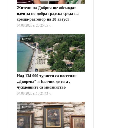
Жители на Добрич ще обсъждат
идеи за по-добра градска среда на
среща-разговор на 28 август
04.08.2026 г. 20:25:05 ч.
ВИДЕО
Над 134 000 туристи са посетили
„Двореца“ в Балчик до сега ,
чужденците са мнозинство
04.08.2026 г. 16:21:43 ч.
ВИДЕО