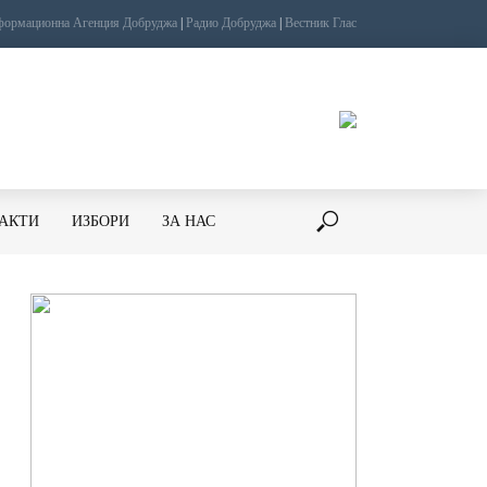
ормационна Агенция Добруджа
|
Радио Добруджа
|
Вестник Глас
ТАКТИ
ИЗБОРИ
ЗА НАС