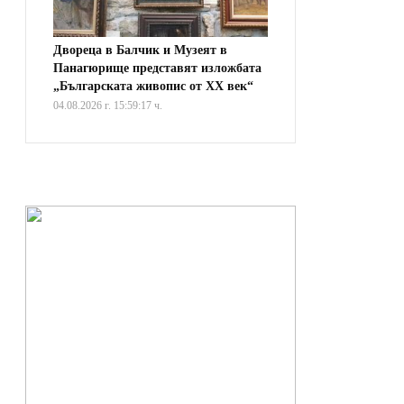
Двореца в Балчик и Музеят в
Панагюрище представят изложбата
„Българската живопис от XX век“
04.08.2026 г. 15:59:17 ч.