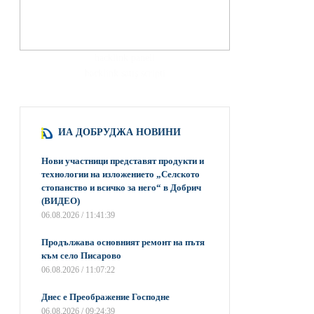
hacklink paneli
backlink satış scripti
ИА ДОБРУДЖА НОВИНИ
Нови участници представят продукти и
технологии на изложението „Селското
стопанство и всичко за него“ в Добрич
(ВИДЕО)
06.08.2026 / 11:41:39
Продължава основният ремонт на пътя
към село Писарово
06.08.2026 / 11:07:22
Днес е Преображение Господне
06.08.2026 / 09:24:39