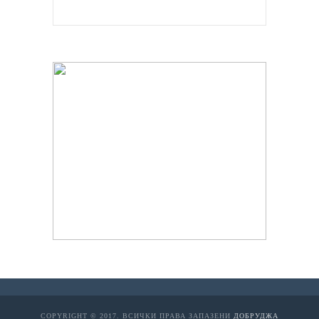
h
h
h
h
h
h
h
h
h
h
i
i
h
h
h
h
h
h
h
h
h
h
h
h
t
t
o
o
s
s
j
j
j
j
有
有
w
w
汽
汽
t
c
j
j
c
c
t
t
t
c
t
t
爱
爱
c
c
w
w
j
j
j
j
t
t
j
j
t
c
c
c
t
t
t
c
t
c
汽
汽
j
j
j
j
j
j
c
c
j
j
j
j
j
j
a
a
a
a
a
a
a
a
a
a
z
z
a
a
a
a
a
a
a
a
a
a
a
a
a
a
n
n
a
a
o
o
o
o
道
道
p
p
水
水
a
a
o
o
r
r
i
i
a
a
e
e
思
思
a
a
p
p
o
o
o
o
ü
ü
o
o
a
a
a
a
i
i
a
a
a
a
水
水
o
o
o
o
o
o
a
a
o
o
o
o
o
o
c
c
c
c
c
c
c
c
c
c
m
m
c
c
c
c
c
c
c
c
c
c
c
c
r
r
w
w
h
h
j
j
j
j
翻
翻
s
s
音
音
r
n
j
j
a
a
p
p
r
n
l
l
助
助
s
s
s
s
j
j
j
j
r
r
j
j
r
n
s
s
p
p
r
n
r
n
音
音
j
j
j
j
j
j
s
s
j
j
j
j
j
j
COPYRIGHT © 2017. ВСИЧКИ ПРАВА ЗАПАЗЕНИ
ДОБРУДЖА