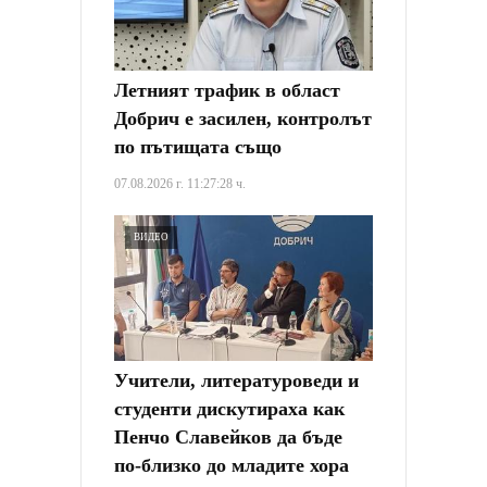
Летният трафик в област
Добрич е засилен, контролът
по пътищата също
07.08.2026 г. 11:27:28 ч.
ВИДЕО
Учители, литературоведи и
студенти дискутираха как
Пенчо Славейков да бъде
по-близко до младите хора